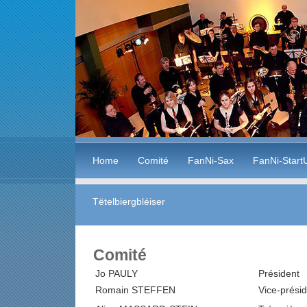
Home
Comité
FanNi-Sax
FanNi-Start
Tëtelbiergbléiser
Comité
Jo PAULY
Président
Romain STEFFEN
Vice-prési