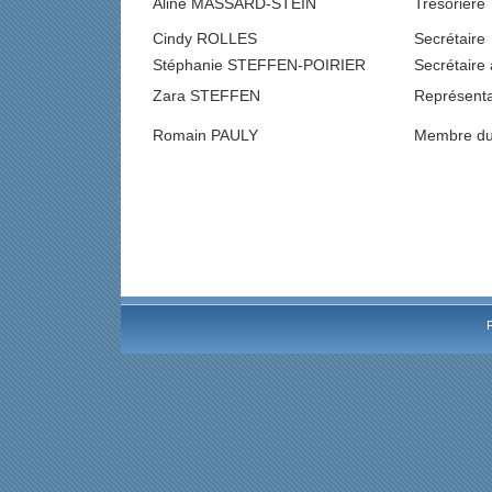
Aline MASSARD-STEIN
Trésorière
Cindy ROLLES
Secrétaire
Stéphanie STEFFEN-POIRIER
Secrétaire 
Zara STEFFEN
Représenta
Romain PAULY
Membre du
F