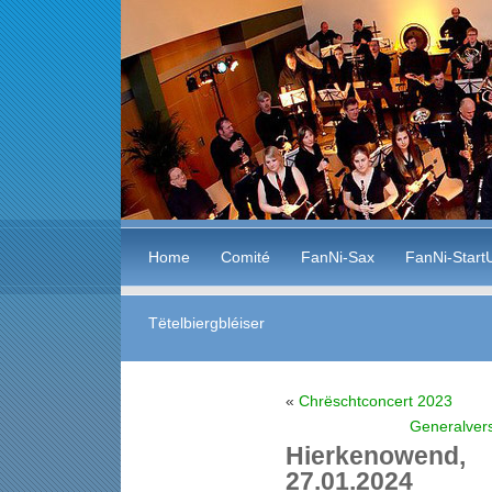
Home
Comité
FanNi-Sax
FanNi-Start
Tëtelbiergbléiser
«
Chrëschtconcert 2023
Generalver
Hierkenowen
27.01.2024