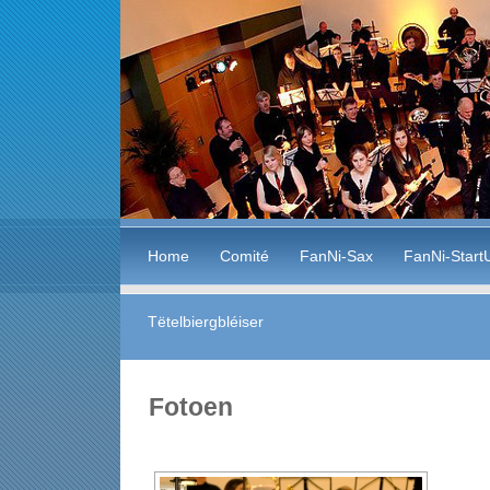
Home
Comité
FanNi-Sax
FanNi-Start
Tëtelbiergbléiser
Fotoen