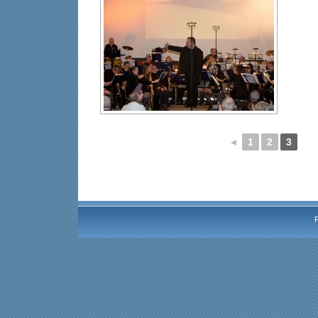
◄
1
2
3
F