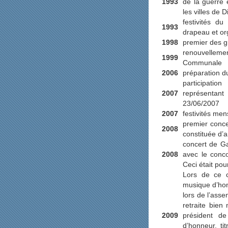
1993
de la guerre
les villes de 
festivités d
1993
drapeau et or
1998
premier des g
renouvellem
1999
Communale
2006
préparation d
participati
2007
représentant 
23/06/2007
2007
festivités men
premier conc
2008
constituée d’
concert de Ga
2008
avec le conc
Ceci était pou
Lors de ce 
musique d’ho
lors de l’ass
retraite bien
2009
président de
d’honneur, t