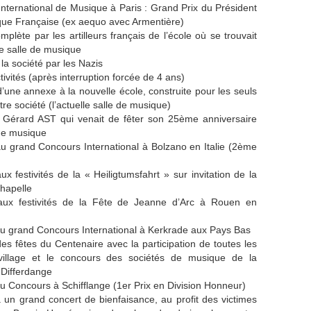
nternational de Musique à Paris : Grand Prix du Président
que Française (ex aequo avec Armentière)
mplète par les artilleurs français de l’école où se trouvait
re salle de musique
 la société par les Nazis
tivités (après interruption forcée de 4 ans)
d’une annexe à la nouvelle école, construite pour les seuls
re société (l’actuelle salle de musique)
e Gérard AST qui venait de fêter son 25ème anniversaire
de musique
 au grand Concours International à Bolzano en Italie (2ème
aux festivités de la « Heiligtumsfahrt » sur invitation de la
Chapelle
n aux festivités de la Fête de Jeanne d’Arc à Rouen en
 au grand Concours International à Kerkrade aux Pays Bas
des fêtes du Centenaire avec la participation de toutes les
village et le concours des sociétés de musique de la
Differdange
au Concours à Schifflange (1er Prix en Division Honneur)
 à un grand concert de bienfaisance, au profit des victimes