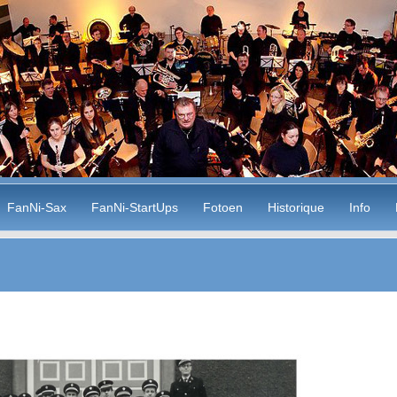
FanNi-Sax
FanNi-StartUps
Fotoen
Historique
Info