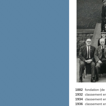
1882
fondation (de
1932
classement en
1934
classement en
1936
classement en