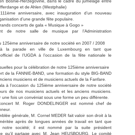
 en Bosnie-Herzégovine, dans le cadre du jumelage entre
Differdange et de Ahlen (Westphalie)
u 111ème anniversaire, avec inauguration d’un nouveau
ganisation d’une grande fête populaire.
rands concerts de gala « Musique à Gogo »
ent de notre salle de musique par l’Administration
u 125ème anniversaire de notre société en 2007 / 2008
on à la parade en ville de Luxembourg en tant que
officiel de l’UGDA à l’occasion de la fête nationale le
suelles pour la célébration de notre 125ième anniversaire
ert de la FANNIE-BAND, une formation du style BIG-BAND
anciens musiciens et de musiciens actuels de la Fanfare.
la à l’occasion du 125ième anniversaire de notre société
ours de nos musiciens actuels et les anciens musiciens.
r une fois un convéniat sous une forme un peu différente.
concert M. Roger DONDELINGER est nommé chef de
nneur.
emblée générale, M. Cornel MEDER fait valoir son droit à la
 méritée après de longues années de travail en tant que
 notre société; il est nommé par la suite président
itre qu’il partage avec M. Jean HEUSBOURG. Le comité