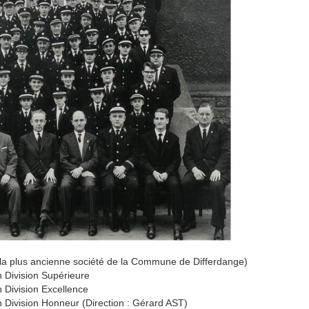
 la plus ancienne société de la Commune de Differdange)
 Division Supérieure
 Division Excellence
 Division Honneur (Direction : Gérard AST)