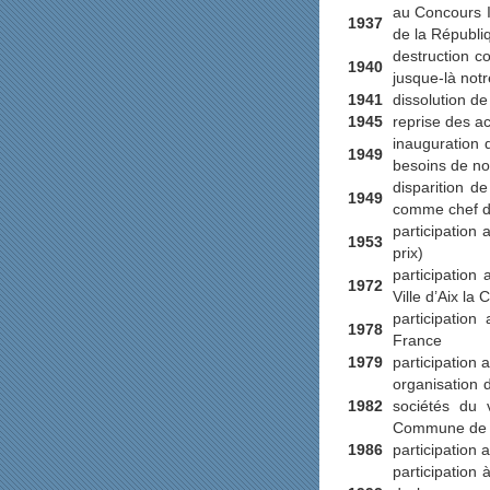
au Concours I
1937
de la Républi
destruction co
1940
jusque-là not
1941
dissolution de
1945
reprise des ac
inauguration 
1949
besoins de not
disparition d
1949
comme chef 
participation
1953
prix)
participation 
1972
Ville d’Aix la 
participatio
1978
France
1979
participation
organisation 
1982
sociétés du 
Commune de 
1986
participation 
participation