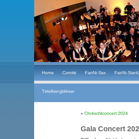
Home
Comité
FanNi-Sax
FanNi-Start
Tëtelbiergbléiser
«
Chrëschtconcert 2024
Gala Concert 20