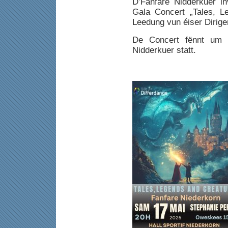
D’Fanfare Nidderkuer in
Gala Concert „Tales, L
Leedung vun éiser Dirig
De Concert fënnt um 
Nidderkuer statt.